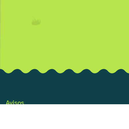
Avisos
Te presentamos nuestra nueva imagen y más juegos y contenidos de
valor para ti. ¡Disfrútalo!