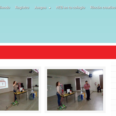
diendo
Registro
Juegos
HEB en tu colegio
Rincón creativo