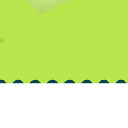
sos
sentamos nuestra nueva imagen y más juegos y
idos de valor para ti. ¡Disfrútalo!