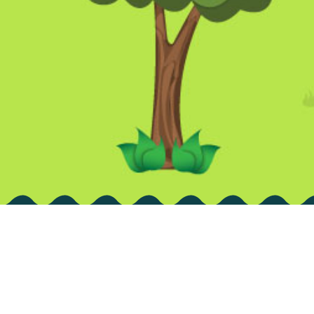
Avi
Te pre
conten