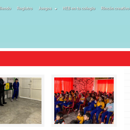
diendo
Registro
Juegos
HEB en tu colegio
Rincón creativo