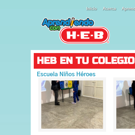
Inicio
Acerca
Apren
HEB EN TU COLEGIO
Escuela Niños Héroes