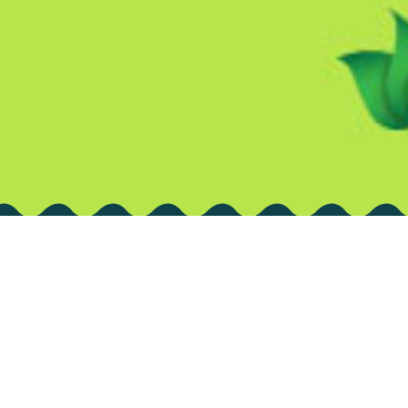
sos
sentamos nuestra nueva imagen y más juegos y
idos de valor para ti. ¡Disfrútalo!