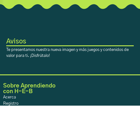
Avisos
Te presentamos nuestra nueva imagen y más juegos y contenidos de
valor para ti. ¡Disfrútalo!
Sobre Aprendiendo
con H-E-B
Acerca
Registro
Contacto
Sobre Aprendiendo
con H-E-B
Inicio
Aprendiendo