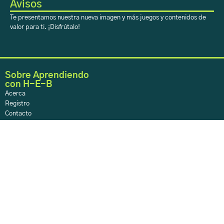
Avisos
Te presentamos nuestra nueva imagen y más juegos y contenidos de
valor para ti. ¡Disfrútalo!
Sobre Aprendiendo
con H-E-B
Acerca
Registro
Contacto
Sobre Aprendiendo
con H-E-B
Inicio
Aprendiendo
H-E-B en tu Colegio
Rincón Creativo
Calendario
Sobre Aprendiendo
con H-E-B