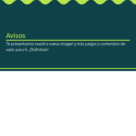
Avisos
Te presentamos nuestra nueva imagen y más juegos y contenidos de
valor para ti. ¡Disfrútalo!
Sobre Aprendiendo
con H-E-B
Acerca
Registro
Contacto
Sobre Aprendiendo
con H-E-B
Inicio
Aprendiendo