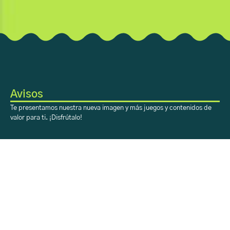
Avisos
Te presentamos nuestra nueva imagen y más juegos y contenidos de
valor para ti. ¡Disfrútalo!
Sobre Aprendiendo
con H-E-B
Acerca
Registro
Contacto
Sobre Aprendiendo