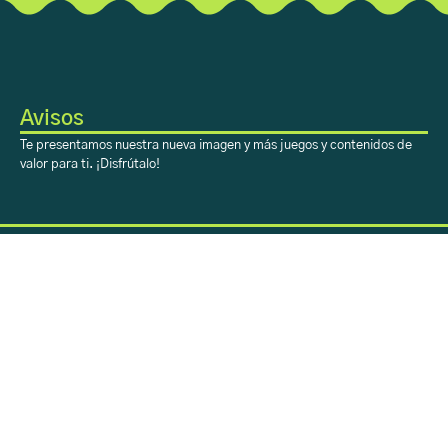
Avisos
Te presentamos nuestra nueva imagen y más juegos y contenidos de
valor para ti. ¡Disfrútalo!
Sobre Aprendiendo
con H-E-B
Acerca
Registro
Contacto
Sobre Aprendiendo
con H-E-B
Inicio
Aprendiendo