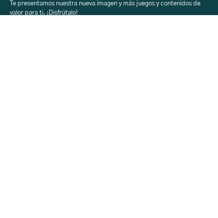
Te presentamos nuestra nueva imagen y más juegos y contenidos de
valor para ti. ¡Disfrútalo!
Sobre Aprendiendo
con H-E-B
Acerca
Registro
Contacto
Sobre Aprendiendo
con H-E-B
Inicio
Aprendiendo
H-E-B en tu Colegio
Rincón Creativo
Calendario
Sobre Aprendiendo
con H-E-B