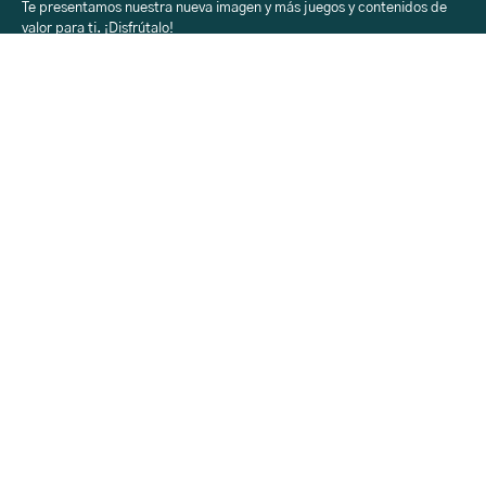
Te presentamos nuestra nueva imagen y más juegos y contenidos de
valor para ti. ¡Disfrútalo!
Sobre Aprendiendo
con H-E-B
Acerca
Registro
Contacto
Sobre Aprendiendo
con H-E-B
Inicio
Aprendiendo
H-E-B en tu Colegio
Rincón Creativo
Calendario
Sobre Aprendiendo
con H-E-B