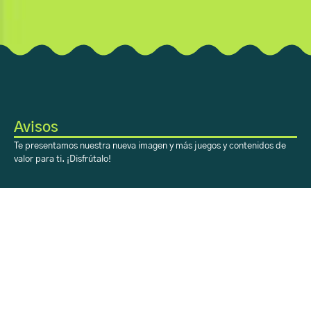
Avisos
Te presentamos nuestra nueva imagen y más juegos y contenidos de
valor para ti. ¡Disfrútalo!
Sobre Aprendiendo
con H-E-B
Acerca
Registro
Contacto
Sobre Aprendiendo