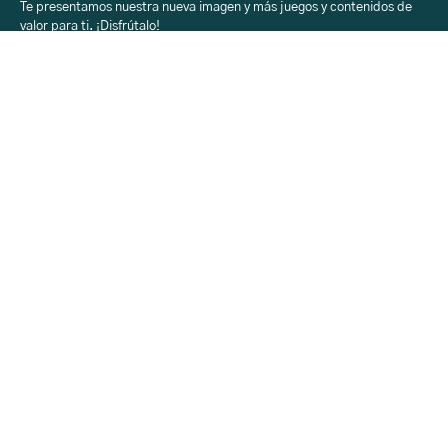
Te presentamos nuestra nueva imagen y más juegos y contenidos de
valor para ti. ¡Disfrútalo!
Sobre Aprendiendo
con H-E-B
Acerca
Registro
Contacto
Sobre Aprendiendo
con H-E-B
Inicio
Aprendiendo
H-E-B en tu Colegio
Rincón Creativo
Calendario
Sobre Aprendiendo
con H-E-B