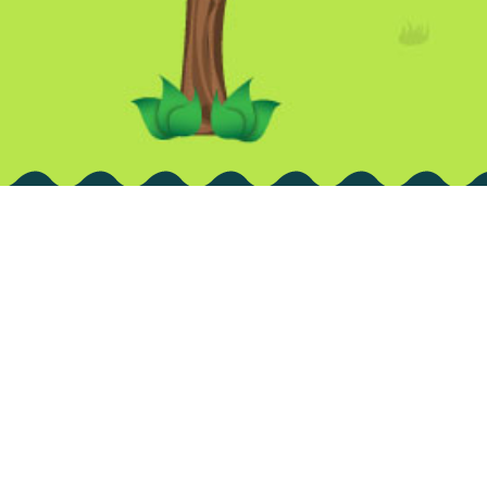
Avi
Te pre
conten
Sobre Aprendiendo
So
con H-E-B
co
Inicio