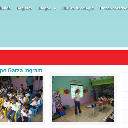
diendo
Registro
Juegos
HEB en tu colegio
Rincón creativo
upe Garza Ingram