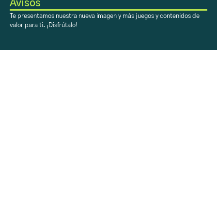
Avisos
Te presentamos nuestra nueva imagen y más juegos y contenidos de
valor para ti. ¡Disfrútalo!
Sobre Aprendiendo
con H-E-B
Acerca
Registro
Contacto
Sobre Aprendiendo
con H-E-B
Inicio
Aprendiendo
H-E-B en tu Colegio
Rincón Creativo
Calendario
Sobre Aprendiendo
con H-E-B