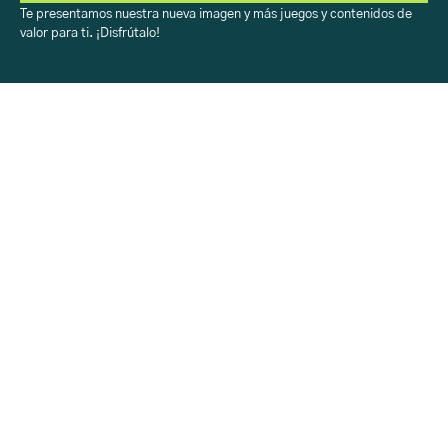
Te presentamos nuestra nueva imagen y más juegos y contenidos de
valor para ti. ¡Disfrútalo!
Sobre Aprendiendo
con H-E-B
Acerca
Registro
Contacto
Sobre Aprendiendo
con H-E-B
Inicio
Aprendiendo
H-E-B en tu Colegio
Rincón Creativo
Calendario
Sobre Aprendiendo
con H-E-B