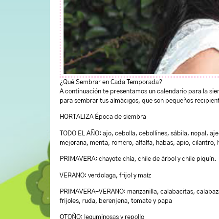
¿Qué Sembrar en Cada Temporada?
A continuación te presentamos un calendario para la siem
para sembrar tus almácigos, que son pequeños recipiente
HORTALIZA Época de siembra
TODO EL AÑO: ajo, cebolla, cebollines, sábila, nopal, ajen
mejorana, menta, romero, alfalfa, habas, apio, cilantro, h
PRIMAVERA: chayote chía, chile de árbol y chile piquín.
VERANO: verdolaga, frijol y maíz
PRIMAVERA-VERANO: manzanilla, calabacitas, calabazas,
frijoles, ruda, berenjena, tomate y papa
OTOÑO: leguminosas y repollo