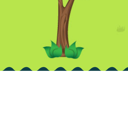
Avi
Te pre
conten