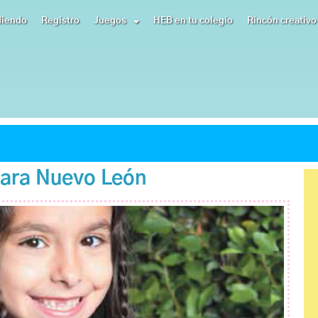
diendo
Registro
Juegos
HEB en tu colegio
Rincón creativo
para Nuevo León