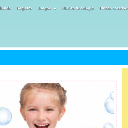
diendo
Registro
Juegos
HEB en tu colegio
Rincón creativo