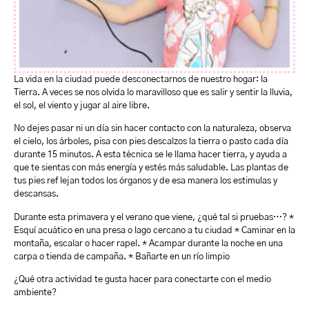
La vida en la ciudad puede desconectarnos de nuestro hogar: la
Tierra. A veces se nos olvida lo maravilloso que es salir y sentir la lluvia,
el sol, el viento y jugar al aire libre.
No dejes pasar ni un día sin hacer contacto con la naturaleza, observa
el cielo, los árboles, pisa con pies descalzos la tierra o pasto cada día
durante 15 minutos. A esta técnica se le llama hacer tierra, y ayuda a
que te sientas con más energía y estés más saludable. Las plantas de
tus pies ref lejan todos los órganos y de esa manera los estimulas y
descansas.
Durante esta primavera y el verano que viene, ¿qué tal si pruebas…? *
Esquí acuático en una presa o lago cercano a tu ciudad * Caminar en la
montaña, escalar o hacer rapel. * Acampar durante la noche en una
carpa o tienda de campaña. * Bañarte en un río limpio
¿Qué otra actividad te gusta hacer para conectarte con el medio
ambiente?