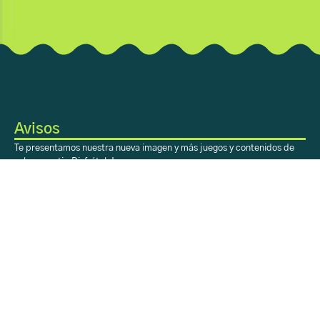
Avisos
Te presentamos nuestra nueva imagen y más juegos y contenidos de
valor para ti. ¡Disfrútalo!
Sobre Aprendiendo
con H-E-B
Acerca
Registro
Contacto
Sobre Aprendiendo